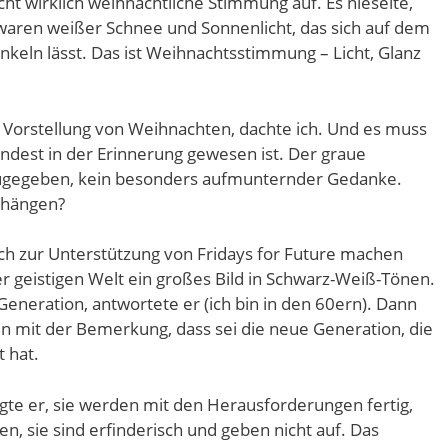
t wirklich weihnachtliche Stimmung auf. Es nieselte,
e waren weißer Schnee und Sonnenlicht, das sich auf dem
nkeln lässt. Das ist Weihnachtsstimmung – Licht, Glanz
 Vorstellung von Weihnachten, dachte ich. Und es muss
mindest in der Erinnerung gewesen ist. Der graue
. Zugegeben, kein besonders aufmunternder Gedanke.
zuhängen?
ich zur Unterstützung von Fridays for Future machen
er geistigen Welt ein großes Bild in Schwarz-Weiß-Tönen.
e Generation, antwortete er (ich bin in den 60ern). Dann
ben mit der Bemerkung, dass sei die neue Generation, die
t hat.
agte er, sie werden mit den Herausforderungen fertig,
en, sie sind erfinderisch und geben nicht auf. Das