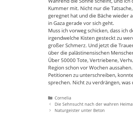
Während die Sonne scheint, und ich d
Kummer mit. Nicht nur die Tatsache, 
geregnet hat und die Bäche wieder a
in Gaza gerade vor sich geht.
Muss ich vorweg schicken, dass ich d
irgendwelche Kisten gesteckt zu werde
großer Schmerz. Und jetzt die Trauer 
über die palästinensischen Menschen
Über 50000 Tote, Vertriebene, Verh
Region schon vor Wochen aussahen. I
Petitionen zu unterschreiben, konnte 
sprechen. Nicht zu verdrängen, was
Kategorien
Cornelia
Die Sehnsucht nach der wahren Heima
Naturgeister unter Beton