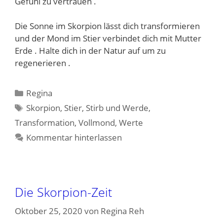
Gefühl zu vertrauen .
Die Sonne im Skorpion lässt dich transformieren
und der Mond im Stier verbindet dich mit Mutter
Erde . Halte dich in der Natur auf um zu
regenerieren .
Kategorien
Regina
Schlagwörter
Skorpion
,
Stier
,
Stirb und Werde
,
Transformation
,
Vollmond
,
Werte
Kommentar hinterlassen
Die Skorpion-Zeit
Oktober 25, 2020
von
Regina Reh