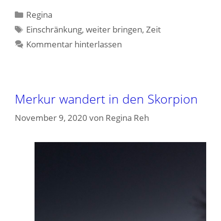
Kategorien
Regina
Schlagwörter
Einschränkung
,
weiter bringen
,
Zeit
Kommentar hinterlassen
Merkur wandert in den Skorpion
November 9, 2020
von
Regina Reh