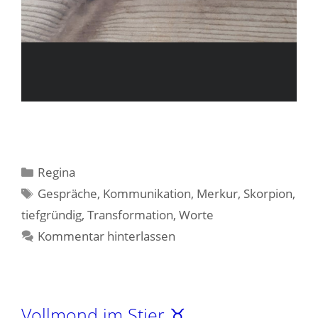
Kategorien
Regina
Schlagwörter
Gespräche
,
Kommunikation
,
Merkur
,
Skorpion
,
tiefgründig
,
Transformation
,
Worte
Kommentar hinterlassen
Vollmond im Stier ♉️