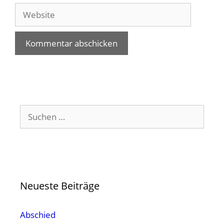
Adresse
Website
Suchen
nach:
Neueste Beiträge
Abschied