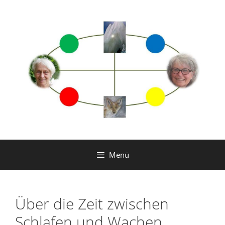
Zum
Inhalt
springen
Menü
Über die Zeit zwischen
Schlafen und Wachen