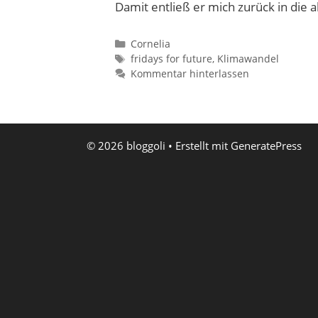
Damit entließ er mich zurück in die al
Kategorien
Cornelia
Schlagwörter
fridays for future
,
Klimawandel
Kommentar hinterlassen
© 2026 bloggoli
• Erstellt mit
GeneratePress