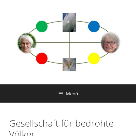
Zum
Inhalt
springen
Menü
Gesellschaft für bedrohte
Völker