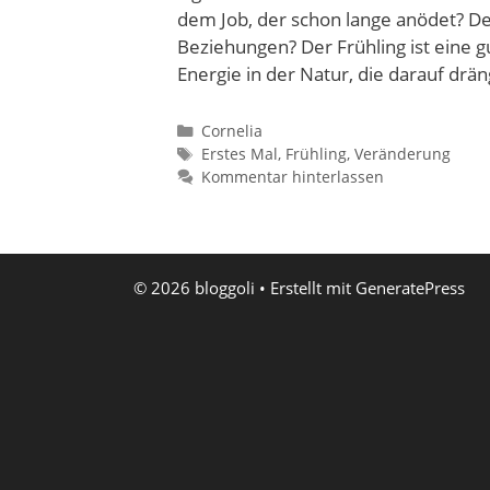
dem Job, der schon lange anödet? D
Beziehungen? Der Frühling ist eine g
Energie in der Natur, die darauf drän
Kategorien
Cornelia
Schlagwörter
Erstes Mal
,
Frühling
,
Veränderung
Kommentar hinterlassen
© 2026 bloggoli
• Erstellt mit
GeneratePress