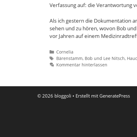
Verfassung auf: die Verantwortung 
Als ich gestern die Dokumentation a
sehen und zu hören, wovon Bob und 
vor Jahren auf einem Medizinradtre
Kategorien
Cornelia
Schlagwörter
Bärenstamm
,
Bob und Lee Nitsch
,
Hau
Kommentar hinterlassen
© 2026 bloggoli
• Erstellt mit
GeneratePress