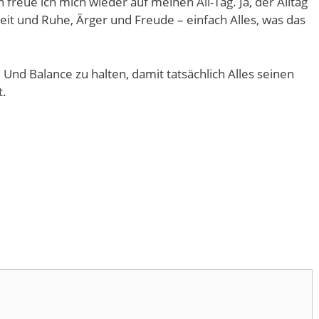
 freue ich mich wieder auf meinen All-Tag. Ja, der Alltag
beit und Ruhe, Ärger und Freude – einfach Alles, was das
Und Balance zu halten, damit tatsächlich Alles seinen
t.