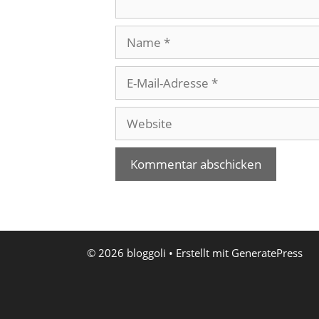
Name
E-
Mail-
Adresse
Website
© 2026 bloggoli
• Erstellt mit
GeneratePress