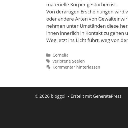
materielle Körper gestorben ist.
Von derartigen Erscheinungen wird vo
oder andere Arten von Gewalteinwirk
nehmen unter Umständen diese herum
ihnen innerlich in Kontakt zu gehen u
Weg jetzt ins Licht führt, weg von de
Kategorien
Cornelia
Schlagwörter
verlorene Seelen
Kommentar hinterlassen
© 2026 bloggoli
• Erstellt mit
GeneratePress