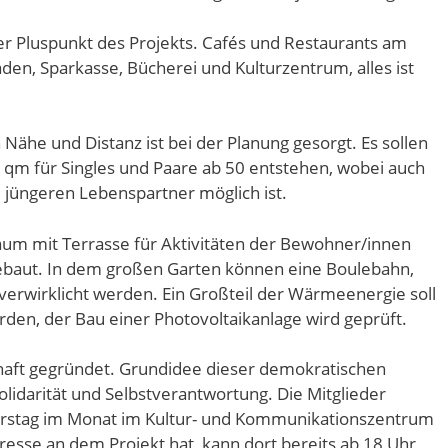
ßer Pluspunkt des Projekts. Cafés und Restaurants am
den, Sparkasse, Bücherei und Kulturzentrum, alles ist
ähe und Distanz ist bei der Planung gesorgt. Es sollen
m für Singles und Paare ab 50 entstehen, wobei auch
üngeren Lebenspartner möglich ist.
m mit Terrasse für Aktivitäten der Bewohner/innen
ebaut. In dem großen Garten können eine Boulebahn,
r verwirklicht werden. Ein Großteil der Wärmeenergie soll
en, der Bau einer Photovoltaikanlage wird geprüft.
haft gegründet. Grundidee dieser demokratischen
olidarität und Selbstverantwortung. Die Mitglieder
nerstag im Monat im Kultur- und Kommunikationszentrum
eresse an dem Projekt hat, kann dort bereits ab 18 Uhr