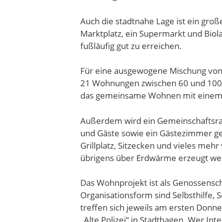
Auch die stadtnahe Lage ist ein gro
Marktplatz, ein Supermarkt und Biola
fußläufig gut zu erreichen.
Für eine ausgewogene Mischung von N
21 Wohnungen zwischen 60 und 100 q
das gemeinsame Wohnen mit einem j
Außerdem wird ein Gemeinschaftsrau
und Gäste sowie ein Gästezimmer g
Grillplatz, Sitzecken und vieles meh
übrigens über Erdwärme erzeugt werd
Das Wohnprojekt ist als Genossensc
Organisationsform sind Selbsthilfe, S
treffen sich jeweils am ersten Don
„Alte Polizei“ in Stadthagen. Wer Int