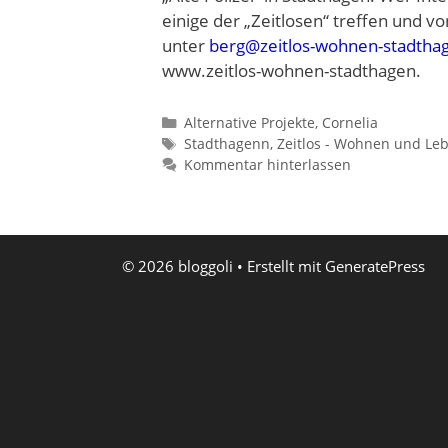
einige der „Zeitlosen“ treffen und 
unter
berg@zeitlos-wohnen-stadtha
www.zeitlos-wohnen-stadthagen.
Kategorien
Alternative Projekte
,
Cornelia
Schlagwörter
Stadthagenn
,
Zeitlos - Wohnen und Leb
Kommentar hinterlassen
© 2026 bloggoli
• Erstellt mit
GeneratePress