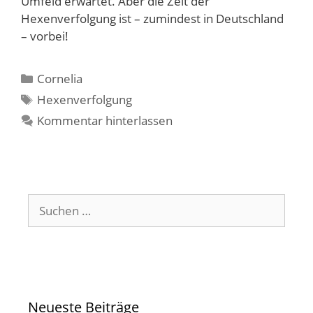
Umfeld erwartet. Aber die Zeit der
Hexenverfolgung ist – zumindest in Deutschland
– vorbei!
Kategorien
Cornelia
Schlagwörter
Hexenverfolgung
Kommentar hinterlassen
Suchen
nach:
Neueste Beiträge