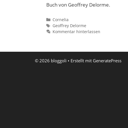
Buch von Geoffrey Delorme.
Kategorien
Cornelia
Schlagwörter
Geoffrey Delorme
Kommentar hinterlassen
© 2026 bloggoli
• Erstellt mit
GeneratePress