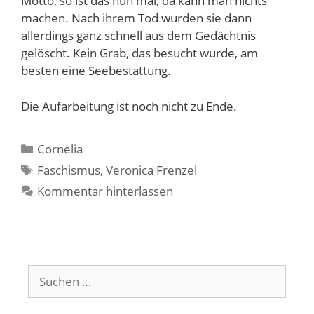
Motto, so ist das nun mal, da kann man nichts
machen. Nach ihrem Tod wurden sie dann
allerdings ganz schnell aus dem Gedächtnis
gelöscht. Kein Grab, das besucht wurde, am
besten eine Seebestattung.
Die Aufarbeitung ist noch nicht zu Ende.
Kategorien
Cornelia
Schlagwörter
Faschismus
,
Veronica Frenzel
Kommentar hinterlassen
Suchen
nach: