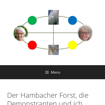
Zum
Inhalt
springen
Menü
Der Hambacher Forst, die
Demonstranten und ich