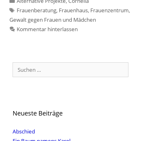
Alternative Projekte
,
Cornelia
Schlagwörter
Frauenberatung
,
Frauenhaus
,
Frauenzentrum
,
Gewalt gegen Frauen und Mädchen
Kommentar hinterlassen
Suchen
nach:
Neueste Beiträge
Abschied
Ein Baum namens Karol